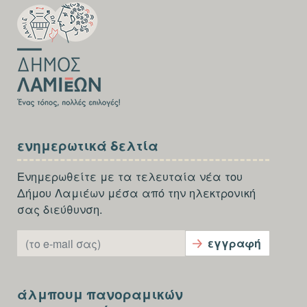
FOOTER-
FIRST
SECTION
FOOTER-
ενημερωτικά δελτία
SECOND
Ενημερωθείτε με τα τελευταία νέα του
Δήμου Λαμιέων μέσα από την ηλεκτρονική
σας διεύθυνση.
E-mail
εγγραφή
SECTION
άλμπουμ πανοραμικών
FOOTER-