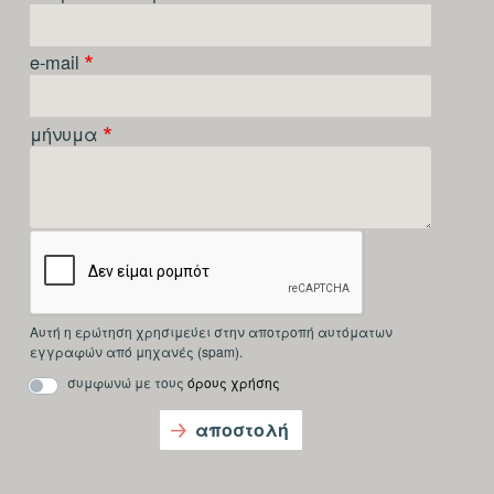
e-mail
μήνυμα
Αυτή η ερώτηση χρησιμεύει στην αποτροπή αυτόματων
εγγραφών από μηχανές (spam).
συμφωνώ με τους
όρους χρήσης
αποστολή