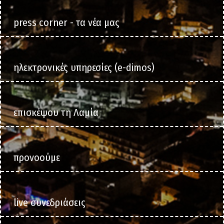
main
press corner - τα νέα μας
ηλεκτρονικές υπηρεσίες (e-dimos)
επισκέψου τη Λαμία
προνοούμε
live συνεδριάσεις