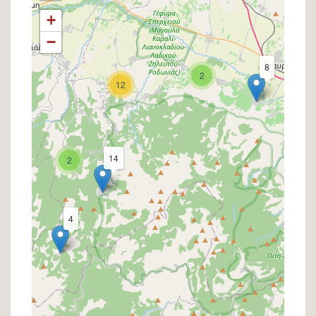
+
−
8
2
12
14
2
4