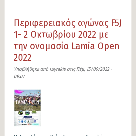
το
Πρόσκληση
Περιφερειακός αγώνας F5J
συμμετοχής
εθελοντών
1- 2 Οκτωβρίου 2022 με
για
την ονομασία Lamia Οpen
τον
2022
ΔΕΗ
Διεθνή
Υποβλήθηκε από
i.syrakis
στις
Πέμ, 15/09/2022 -
Ποδηλατικό
09:07
Γύρο
Εικόνα
Ελλάδας
2024
στο
Δήμο
Λαμιέων