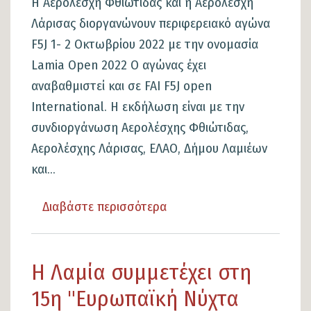
Η Αερολέσχη Φθιώτιδας και η Αερολέσχη
Λάρισας διοργανώνουν περιφερειακό αγώνα
F5J 1- 2 Οκτωβρίου 2022 με την ονομασία
Lamia Οpen 2022 Ο αγώνας έχει
αναβαθμιστεί και σε FAI F5J open
International. Η εκδήλωση είναι με την
συνδιοργάνωση Αερολέσχης Φθιώτιδας,
Αερολέσχης Λάρισας, ΕΛΑΟ, Δήμου Λαμιέων
και...
Διαβάστε περισσότερα
για
το
Περιφερειακός
Η Λαμία συμμετέχει στη
αγώνας
F5J
15η "Ευρωπαϊκή Νύχτα
1-