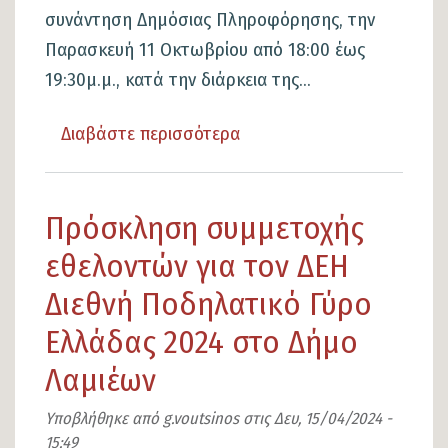
συνάντηση Δημόσιας Πληροφόρησης, την
Παρασκευή 11 Οκτωβρίου από 18:00 έως
19:30μ.μ., κατά την διάρκεια της...
Διαβάστε περισσότερα
για
το
Πρόσκληση
Πρόσκληση συμμετοχής
σε
Ετήσιο
εθελοντών για τον ΔΕΗ
Συνέδριο
Διεθνή Ποδηλατικό Γύρο
Ανώνυμων
Ελλάδας 2024 στο Δήμο
Αλκοολικών
Λαμιέων
στα
Καμένα
Υποβλήθηκε από
g.voutsinos
στις
Δευ, 15/04/2024 -
Βούρλα
15:49