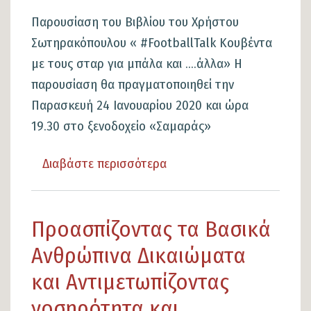
Παρουσίαση του Βιβλίου του Χρήστου
Σωτηρακόπουλου « #FootballTalk Κουβέντα
με τους σταρ για μπάλα και ….άλλα» Η
παρουσίαση θα πραγματοποιηθεί την
Παρασκευή 24 Ιανουαρίου 2020 και ώρα
19.30 στο ξενοδοχείο «Σαμαράς»
Διαβάστε περισσότερα
για
το
Παρουσίαση
Προασπίζοντας τα Βασικά
του
Βιβλίου
Ανθρώπινα Δικαιώματα
του
και Αντιμετωπίζοντας
Χρήστου
νοσηρότητα και
Σωτηρακόπουλου