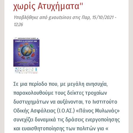
χωρίς Ατυχήματα"
2
Οκτωβρίου
Υποβλήθηκε από
g.voutsinos
στις
Παρ, 15/10/2021 -
12:26
2022
με
Εικόνα
την
ονομασία
Lamia
Οpen
2022
Σε μια περίοδο που, με μεγάλη ανησυχία,
παρακολουθούμε τους δείκτες τροχαίων
δυστυχημάτων να αυξάνονται, το Ινστιτούτο
Οδικής Ασφάλειας (Ι.Ο.ΑΣ.) «Πάνος Μυλωνάς»
συνεχίζει δυναμικά τις δράσεις ενεργοποίησης
και ευαισθητοποίησης των πολιτών για «