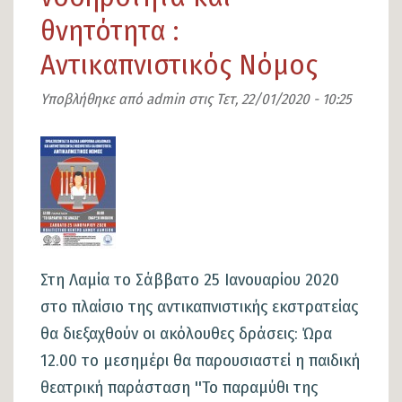
θνητότητα :
«
#FootballTalk
Αντικαπνιστικός Νόμος
Κουβέντα
Υποβλήθηκε από
admin
στις
Τετ, 22/01/2020 - 10:25
με
τους
Εικόνα
σταρ
για
μπάλα
και
….άλλα»
Στη Λαμία το Σάββατο 25 Ιανουαρίου 2020
στο πλαίσιο της αντικαπνιστικής εκστρατείας
θα διεξαχθούν οι ακόλουθες δράσεις: Ώρα
12.00 το μεσημέρι θα παρουσιαστεί η παιδική
θεατρική παράσταση ''Το παραμύθι της