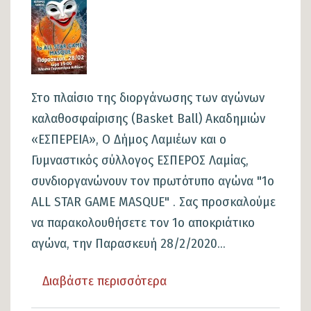
δημοτών
μας,
κάνουμε
τις
επιθυμίες
Στο πλαίσιο της διοργάνωσης των αγώνων
τους,
καλαθοσφαίρισης (Βasket Βall) Ακαδημιών
πραγματικότητα!
«ΕΣΠΕΡΕΙΑ», Ο Δήμος Λαμιέων και ο
Γυμναστικός σύλλογος ΕΣΠΕΡΟΣ Λαμίας,
συνδιοργανώνουν τον πρωτότυπο αγώνα "1ο
ALL STAR GAME MASQUE" . Σας προσκαλούμε
να παρακολουθήσετε τον 1ο αποκριάτικο
αγώνα, την Παρασκευή 28/2/2020...
Διαβάστε περισσότερα
για
το