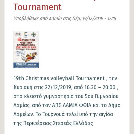
υδατοσφαίρισης
Tournament
παίδων
Υποβλήθηκε από
admin
στις
Πέμ, 19/12/2019 - 17:18
«
SNOW
Εικόνα
BALL
»
από
τη
Ναυταθλητική
19th Christmas volleyball Tournament , την
Ένωση
Κυριακή στις 22/12/2019, από 16.30 – 20.00 ,
Λαμίας
στο κλειστό γυμναστήριο του 5ου Γυμνασίου
Λαμίας, από τον ΑΠΣ ΛΑΜΙΑ ΦΘΙΑ και το Δήμο
Λαμιέων. Το Τουρνουά τελεί υπό την αιγίδα
της Περιφέρειας Στερεάς Ελλάδας