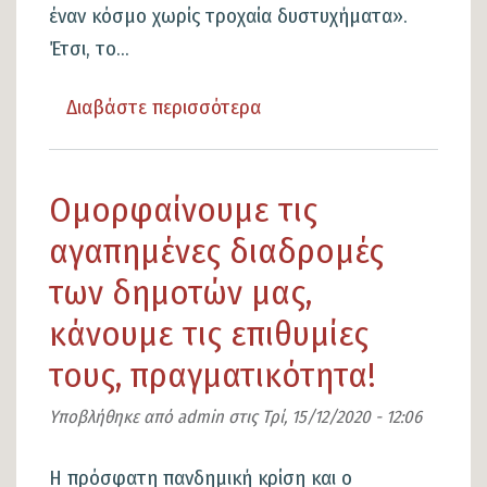
έναν κόσμο χωρίς τροχαία δυστυχήματα».
Έτσι, το...
Διαβάστε περισσότερα
για
το
Η
Ομορφαίνουμε τις
Λαμία
συμμετέχει
αγαπημένες διαδρομές
στη
των δημοτών μας,
15η
κάνουμε τις επιθυμίες
"Ευρωπαϊκή
τους, πραγματικότητα!
Νύχτα
χωρίς
Υποβλήθηκε από
admin
στις
Τρί, 15/12/2020 - 12:06
Ατυχήματα"
Η πρόσφατη πανδημική κρίση και ο