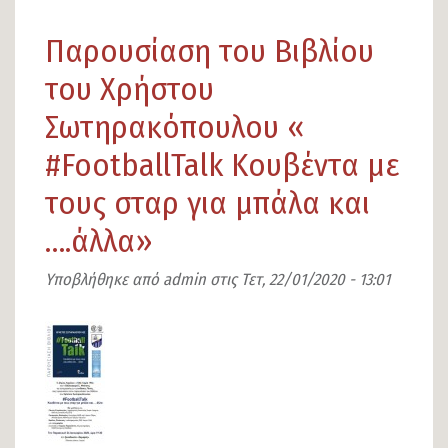
1ο
Παρουσίαση του Βιβλίου
ALL
STAR
του Χρήστου
GAME
Σωτηρακόπουλου «
MASQUE
#FootballTalk Κουβέντα με
τους σταρ για μπάλα και
….άλλα»
Υποβλήθηκε από
admin
στις
Τετ, 22/01/2020 - 13:01
Εικόνα