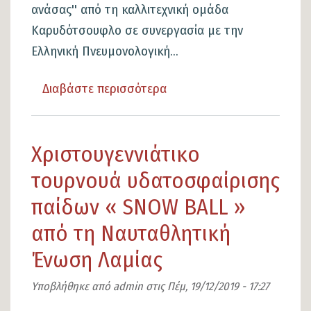
ανάσας'' από τη καλλιτεχνική ομάδα
Καρυδότσουφλο σε συνεργασία με την
Ελληνική Πνευμονολογική...
Διαβάστε περισσότερα
για
το
Προασπίζοντας
Χριστουγεννιάτικο
τα
Βασικά
τουρνουά υδατοσφαίρισης
Ανθρώπινα
παίδων « SNOW BALL »
Δικαιώματα
από τη Ναυταθλητική
και
Ένωση Λαμίας
Αντιμετωπίζοντας
νοσηρότητα
Υποβλήθηκε από
admin
στις
Πέμ, 19/12/2019 - 17:27
και