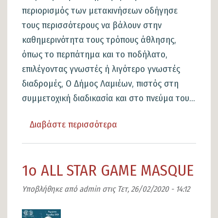
περιορισμός των μετακινήσεων οδήγησε
τους περισσότερους να βάλουν στην
καθημερινότητα τους τρόπους άθλησης,
όπως το περπάτημα και το ποδήλατο,
επιλέγοντας γνωστές ή λιγότερο γνωστές
διαδρομές, Ο Δήμος Λαμιέων, πιστός στη
συμμετοχική διαδικασία και στο πνεύμα του...
Διαβάστε περισσότερα
για
το
Ομορφαίνουμε
1ο ALL STAR GAME MASQUE
τις
αγαπημένες
Υποβλήθηκε από
admin
στις
Τετ, 26/02/2020 - 14:12
διαδρομές
των
Εικόνα