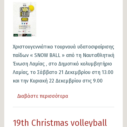
θνητότητα
Εικόνα
:
Αντικαπνιστικός
Νόμος
Χριστουγεννιάτικο τουρνουά υδατοσφαίρισης
παίδων « SNOW BALL » από τη Ναυταθλητική
Ένωση Λαμίας , στο Δημοτικό κολυμβητήριο
Λαμίας, το Σάββατο 21 Δεκεμβρίου στη 13.00
και την Κυριακή 22 Δεκεμβρίου στις 9.00
Διαβάστε περισσότερα
για
το
Χριστουγεννιάτικο
19th Christmas volleyball
τουρνουά