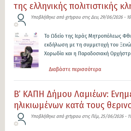
της ελληνικής πολιτιστικής κ
Ολοκληρώθηκε
ο
Υποβλήθηκε από
grtypou
στις
Δευ, 29/06/2026 - 10
Β΄
κύκλος
Εικόνα
Το Ωδείο της Ιεράς Μητροπόλεως Φθ
του
εκδήλωση με τη συμμετοχή του Ξενώ
επιμορφωτικού
Χορωδία και η Παραδοσιακή Ορχήστρα
προγράμματος
Πρώτων
Διαβάστε περισσότερα
για
Βοηθειών
το
για
«ΦΩΝΕΣ
Β΄ ΚΑΠΗ Δήμου Λαμιέων: Ενημ
το
ΜΝΗΜΗΣ»
προσωπικό
ηλικιωμένων κατά τους θεριν
Από
των
τη
Υποβλήθηκε από
grtypou
στις
Πέμ, 25/06/2026 - 11
Κοινωνικών
μάνα
Δομών
στη