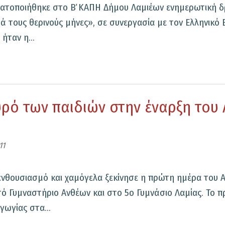
γματοποιήθηκε στο Β΄ ΚΑΠΗ Δήμου Λαμιέων ενημερωτική δ
 τους θερινούς μήνες», σε συνεργασία με τον Ελληνικό 
ήταν η...
ρό των παιδιών στην έναρξη του 
:
11
ωτική
ενθουσιασμό και χαμόγελα ξεκίνησε η πρώτη ημέρα του 
στό Γυμναστήριο Ανθέων και στο 5ο Γυμνάσιο Λαμίας. Το
ωγίας στα...
ια