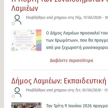
Γιορτή
Λαμιέων
των
Συναισ
Υποβλήθηκε από
grtypou
στις
Πέμ, 11/06/2026 - 10
&
των
Εικόνα
Ο Δήμος Λαμιέων προσκαλεί του
Χρωμά
των Χρωμάτων», που θα πραγματο
από
από μια ξεχωριστή μουσικοχορευτ
τα
ΚΔΑΠ
Διαβάστε περισσότερα
για
&
το
ΚΔΑΠ
Η
Δήμος Λαμιέων: Εκπαιδευτική
ΜΕΑ
Γιορτή
του
των
Υποβλήθηκε από
grtypou
στις
Τετ, 10/06/2026 - 11
Δήμου
Συναισ
Λαμιέω
&
Εικόνα
Την Τρίτη 9 Ιουνίου 2026 πραγμ