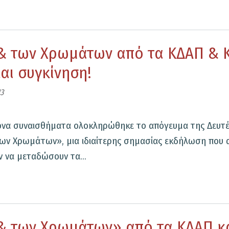
σία
 & των Χρωμάτων από τα ΚΔΑΠ & 
ος
μένων
αι συγκίνηση!
ν
13
ς
ονα συναισθήματα ολοκληρώθηκε το απόγευμα της Δευτέρ
ν Χρωμάτων», μια ιδιαίτερης σημασίας εκδήλωση που αν
 να μεταδώσουν τα...
κού
ρινού
 & των Χρωμάτων» από τα ΚΔΑΠ κ