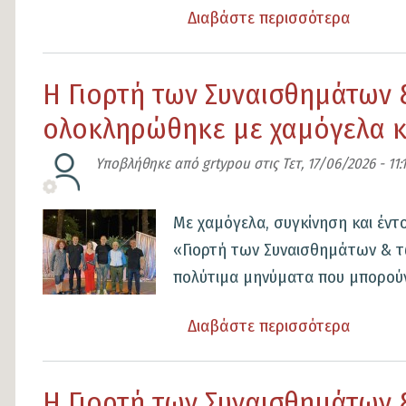
και
Διαβάστε περισσότερα
για
την
το
προστα
Ο
Η Γιορτή των Συναισθημάτων
των
Δήμαρχ
ηλικιω
ολοκληρώθηκε με χαμόγελα κ
Λαμιέω
κατά
στο
Υποβλήθηκε από
grtypou
στις
Τετ, 17/06/2026 - 11:
τους
πλευρό
θερινού
των
Εικόνα
Με χαμόγελα, συγκίνηση και έντ
μήνες
παιδιών
«Γιορτή των Συναισθημάτων & τω
στην
πολύτιμα μηνύματα που μπορούν
έναρξη
του
Διαβάστε περισσότερα
για
Αθλητι
το
Καλοκαι
Η
Η Γιορτή των Συναισθημάτων
Camp