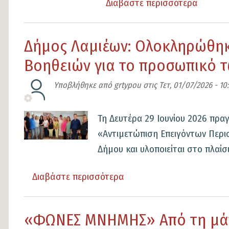
Τουρνουά
Διαβάστε περισσότερα
για
Πλατανόδασου
το
Αργυροχωρίου
Δήμος
Δήμος Λαμιέων: Ολοκληρώθηκ
Λαμιέων
Βοηθειών για το προσωπικό 
Ολοκλ
προγρά
Υποβλήθηκε από
grtypou
στις
Τετ, 01/07/2026 - 10:
ψηφιακ
εκπαίδε
Εικόνα
Τη Δευτέρα 29 Ιουνίου 2026 πρ
ηλικιω
«Αντιμετώπιση Επειγόντων Περι
Δήμου και υλοποιείται στο πλαίσι
Διαβάστε περισσότερα
για
το
Δήμος
«ΦΩΝΕΣ ΜΝΗΜΗΣ» Από τη μάνα
Λαμιέων: