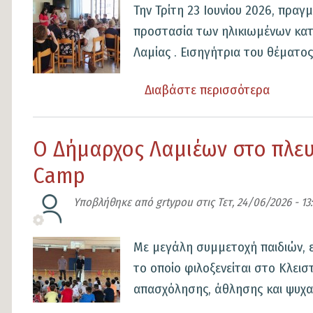
Εικόνα
Την Τρίτη 23 Ιουνίου 2026, πρα
θυγατέρα
προστασία των ηλικιωμένων κατά
Ένα
Λαμίας . Εισηγήτρια του θέματος 
μουσικό
αφιέρωμα
Διαβάστε περισσότερα
για
στη
το
γυναίκα
Β΄
Ο Δήμαρχος Λαμιέων στο πλευ
–
ΚΑΠΗ
φορέα
Camp
Δήμου
της
Λαμιέων
Υποβλήθηκε από
grtypou
στις
Τετ, 24/06/2026 - 13:
ελληνικής
Ενημερ
πολιτιστικής
δράση
Εικόνα
Με μεγάλη συμμετοχή παιδιών, 
κληρονομιάς
για
το οποίο φιλοξενείται στο Κλει
την
απασχόλησης, άθλησης και ψυχαγ
ασφάλε