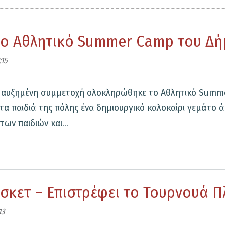
το Αθλητικό Summer Camp του Δ
:15
ερα αυξημένη συμμετοχή ολοκληρώθηκε το Αθλητικό Summ
α παιδιά της πόλης ένα δημιουργικό καλοκαίρι γεμάτο άθ
ων παιδιών και...
ηρώθηκε
άσκετ – Επιστρέφει το Τουρνουά
α
13