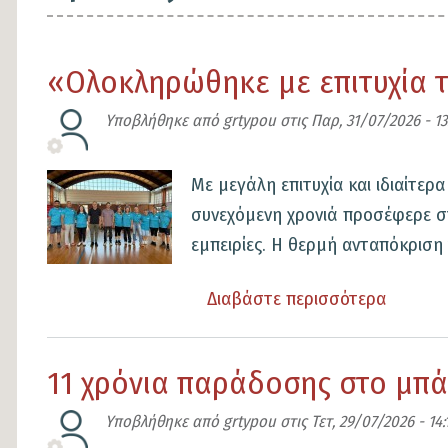
«Ολοκληρώθηκε με επιτυχία 
Υποβλήθηκε από
grtypou
στις
Παρ, 31/07/2026 - 13
Εικόνα
Με μεγάλη επιτυχία και ιδιαίτ
συνεχόμενη χρονιά προσέφερε στ
εμπειρίες. Η θερμή ανταπόκριση τ
Διαβάστε περισσότερα
για
το
«Ολοκλ
11 χρόνια παράδοσης στο μπ
με
επιτυχί
Υποβλήθηκε από
grtypou
στις
Τετ, 29/07/2026 - 14: