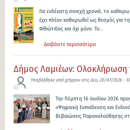
το
Αθλητι
Εικόνα
Για ενδέκατη συνεχή χρονιά, το καθιε
Summe
έχει πλέον καθιερωθεί ως θεσμός για τ
Camp
Φθιώτιδας και όχι μόνο. Το...
του
Δήμου
Διαβάστε περισσότερα
για
Λαμιέω
το
11
Δήμος Λαμιέων: Ολοκλήρωση
χρόνια
παράδοσης
Υποβλήθηκε από
grtypou
στις
Δευ, 20/07/2026 - 13
στο
μπάσκετ
Εικόνα
Την Πέμπτη 16 Ιουλίου 2026 πρ
–
«Ψηφιακή Εκπαίδευση και Ενδυν
Επιστρέφει
Βεβαιώσεις Παρακολούθησης στο
το