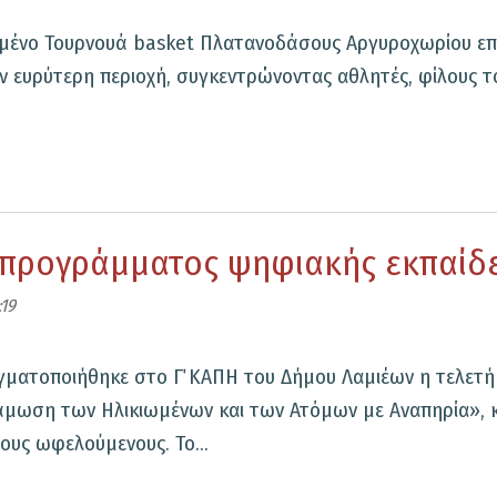
κό
ρωμένο Τουρνουά basket Πλατανοδάσους Αργυροχωρίου επ
r
ην ευρύτερη περιοχή, συγκεντρώνοντας αθλητές, φίλους 
ν»
 προγράμματος ψηφιακής εκπαίδ
:19
αγματοποιήθηκε στο Γ΄ ΚΑΠΗ του Δήμου Λαμιέων η τελε
άμωση των Ηλικιωμένων και των Ατόμων με Αναπηρία», κ
υς ωφελούμενους. Το...