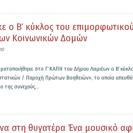
ς
ε ο Β΄ κύκλος του επιμορφωτικ
:
των Κοινωνικών Δομών
ήρωση
μματος
10
ής
υσης
αγματοποιήθηκε στο Γ΄ ΚΑΠΗ του Δήμου Λαμιέων ο Β΄ κύ
μένων
στατικών / Παροχή Πρώτων Βοηθειών», το οποίο απευθύ
ο της συνεχούς...
 στη θυγατέρα Ένα μουσικό αφι