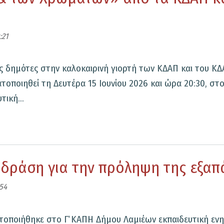
θημάτων
:21
ς δημότες στην καλοκαιρινή γιορτή των ΚΔΑΠ και του ΚΔ
των
ποιηθεί τη Δευτέρα 15 Ιουνίου 2026 και ώρα 20:30, στο
ική...
 δράση για την πρόληψη της εξα
:54
θημάτων
ν
ατοποιήθηκε στο Γ΄ ΚΑΠΗ Δήμου Λαμιέων εκπαιδευτική ε