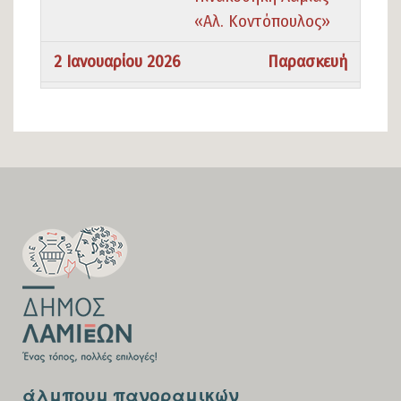
«Αλ. Κοντόπουλος»
2 Ιανουαρίου 2026
Παρασκευή
Ολοήμερο
«Αχός Πρασίνου» του
Γιώργου Μέριανου
στη Δημοτική
Πινακοθήκη Λαμίας
«Αλ. Κοντόπουλος»
SECTION
FOOTER-
3 Ιανουαρίου 2026
Σάββατο
FIRST
Ολοήμερο
«Αχός Πρασίνου» του
Γιώργου Μέριανου
στη Δημοτική
Πινακοθήκη Λαμίας
«Αλ. Κοντόπουλος»
SECTION
άλμπουμ πανοραμικών