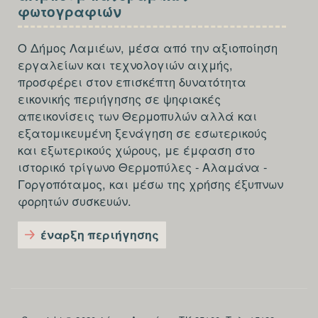
FOOTER-
φωτογραφιών
4 Ιανουαρίου 2026
Κυριακή
THIRD
Ο Δήμος Λαμιέων, μέσα από την αξιοποίηση
Ολοήμερο
«Αχός Πρασίνου» του
εργαλείων και τεχνολογιών αιχμής,
Γιώργου Μέριανου
προσφέρει στον επισκέπτη δυνατότητα
στη Δημοτική
εικονικής περιήγησης σε ψηφιακές
Πινακοθήκη Λαμίας
απεικονίσεις των Θερμοπυλών αλλά και
«Αλ. Κοντόπουλος»
εξατομικευμένη ξενάγηση σε εσωτερικούς
και εξωτερικούς χώρους, με έμφαση στο
5 Ιανουαρίου 2026
Δευτέρα
ιστορικό τρίγωνο Θερμοπύλες - Αλαμάνα -
Γοργοπόταμος, και μέσω της χρήσης έξυπνων
Ολοήμερο
«Αχός Πρασίνου» του
φορητών συσκευών.
Γιώργου Μέριανου
στη Δημοτική
έναρξη περιήγησης
Πινακοθήκη Λαμίας
«Αλ. Κοντόπουλος»
6 Ιανουαρίου 2026
Τρίτη
Section