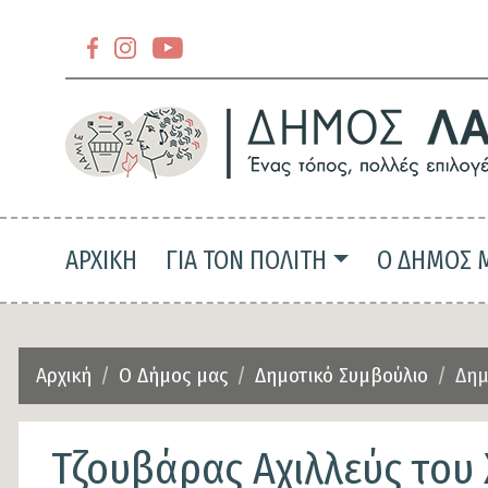
Section
header-
Section
slider-
header-
top
slider-
top-
Main navigation
ΑΡΧΙΚΗ
ΓΙΑ ΤΟΝ ΠΟΛΙΤΗ
Ο ΔΗΜΟΣ 
left
Αρχική
Ο Δήμος μας
Δημοτικό Συμβούλιο
Δημ
Τζουβάρας Αχιλλεύς του