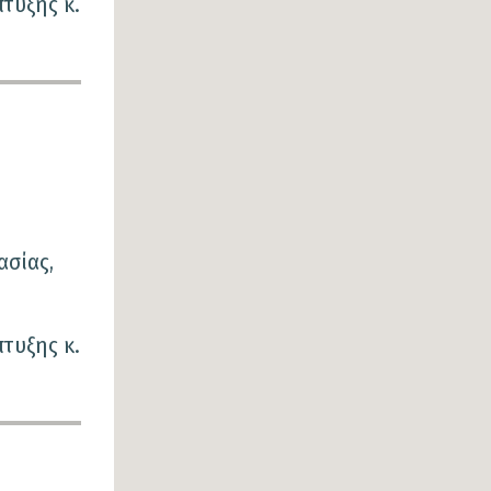
πτυξης κ.
ασίας,
πτυξης κ.