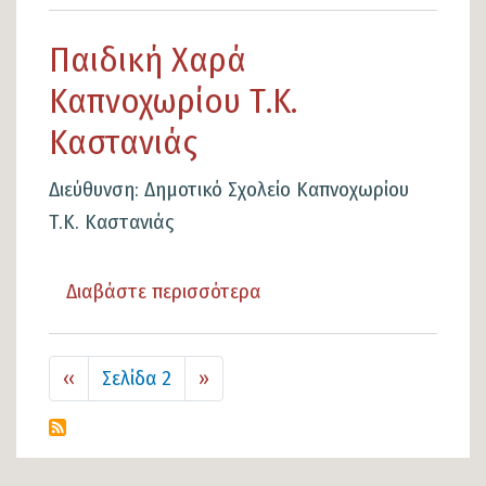
το
Παιδική
Παιδική Χαρά
Χαρά
Καπνοχωρίου Τ.Κ.
Τ.Κ.
Πύργου
Καστανιάς
Διεύθυνση: Δημοτικό Σχολείο Καπνοχωρίου
Τ.Κ. Καστανιάς
Διαβάστε περισσότερα
για
το
Παιδική
Σελιδοποίηση
Προηγούμενη
‹‹
Σελίδα 2
Next
››
Χαρά
σελίδα
page
Καπνοχωρίου
Τ.Κ.