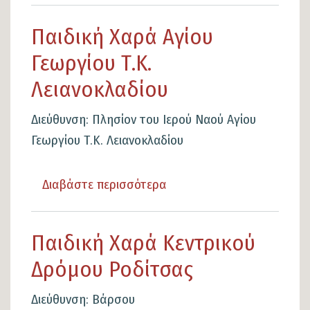
Παιδική
Παιδική Χαρά Αγίου
Χαρά
Γεωργίου Τ.Κ.
Αγίας
Σοφίας
Λειανοκλαδίου
Τ.Κ.
Διεύθυνση: Πλησίον του Ιερού Ναού Αγίου
Λειανοκλαδίου
Γεωργίου Τ.Κ. Λειανοκλαδίου
Διαβάστε περισσότερα
για
το
Παιδική
Παιδική Χαρά Κεντρικού
Χαρά
Δρόμου Ροδίτσας
Αγίου
Γεωργίου
Διεύθυνση: Βάρσου
Τ.Κ.