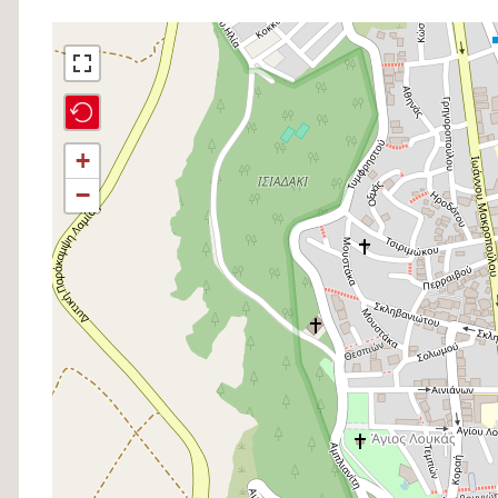
Σημείο
στον
χάρτη
+
−