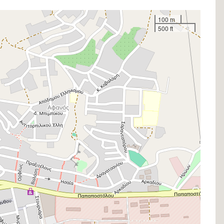
100 m
500 ft