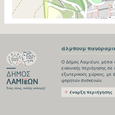
SECTION
SECTION
άλμπουμ πανοραμι
FOOTER-
FOOTER-
FIRST
THIRD
Ο Δήμος Λαμιέων, μέσα 
εικονικής περιήγησης σε
εξωτερικούς χώρους, με 
φορητών συσκευών.
έναρξη περιήγησης