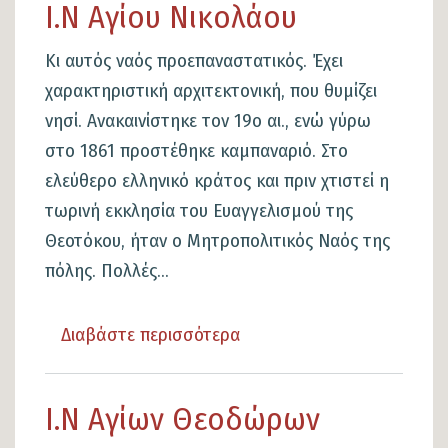
Ι.Ν Αγίου Νικολάου
Τείχη,
Καζούλη
Κι αυτός ναός προεπαναστατικός. Έχει
χαρακτηριστική αρχιτεκτονική, που θυμίζει
νησί. Ανακαινίστηκε τον 19ο αι., ενώ γύρω
στο 1861 προστέθηκε καμπαναριό. Στο
ελεύθερο ελληνικό κράτος και πριν χτιστεί η
τωρινή εκκλησία του Ευαγγελισμού της
Θεοτόκου, ήταν ο Μητροπολιτικός Ναός της
πόλης. Πολλές...
Διαβάστε περισσότερα
για
το
Ι.Ν
Ι.Ν Αγίων Θεοδώρων
Αγίου