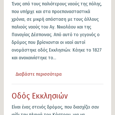
Νικολάου
Ένας από τους παλιότερους ναούς της πόλης,
που υπήρχε και στα προεπανασταστικά
χρόνια, σε μικρή απόσταση με τους άλλους
παλιούς ναούς του Αγ. Νικολάου και της
Παναγίας Δέσποινας. Από αυτό το γεγονός ο
δρόμος που βρίσκονται οι ναοί αυτοί
ονομάστηκε οδός Εκκλησιών. Κάηκε το 1827
και ανακαινίστηκε το...
Διαβάστε περισσότερα
για
το
Ι.Ν
Οδός Εκκλησιών
Αγίων
Θεοδώρων
Είναι ένας στενός δρόμος, που διασχίζει σαν
φίδι την πλαγιά του Κάστρου, για να