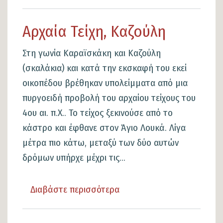
το
Μουσείο
Αρχαία Τείχη, Καζούλη
Εθνικής
Αντίστασης
Στη γωνία Καραϊσκάκη και Καζούλη
(σκαλάκια) και κατά την εκσκαφή του εκεί
οικοπέδου βρέθηκαν υπολείμματα από μια
πυργοειδή προβολή του αρχαίου τείχους του
4ου αι. π.Χ.. Το τείχος ξεκινούσε από το
κάστρο και έφθανε στον Άγιο Λουκά. Λίγα
μέτρα πιο κάτω, μεταξύ των δύο αυτών
δρόμων υπήρχε μέχρι τις...
Διαβάστε περισσότερα
για
το
Αρχαία