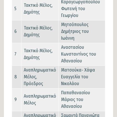
Καραγεωργοπούλου
Τακτικό Μέλος,
5
Φωτεινή του
Δημότης
Γεωργίου
Μητσόπουλος
Τακτικό Μέλος,
6
Δημήτριος του
Δημότης
Ιωάννη
Αναστασίου
Τακτικό Μέλος,
7
Κωνσταντίνος του
Δημότης
Αθανασίου
Αναπληρωματικό
Ματσούκα- Χάψα
8
Μέλος,
Ευαγγελία του
Πρόεδρος
Νικολάου
Παπαθανασίου
Αναπληρωματικό
9
Μάριος του
Μέλος
Αθανασίου
Αναπληρωματικό
Σαμαντά Παναγιώτα