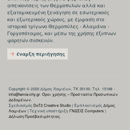
απεικονίσεις των Θερμοπυλών αλλά και
εξατομικευμένη ξενάγηση σε εσωτερικούς
και εξωτερικούς χώρους, με έμφαση στο
ιστορικό τρίγωνο Θερμοπύλες - Αλαμάνα -
Γοργοπόταμος, και μέσω της χρήσης έξυπνων
φορητών συσκευών.
έναρξη περιήγησης
Section
Copyright © 2020 Δήμος Λαμιέων, ΤΚ 35100, Τηλ. 15188 -
info@lamia-city.gr
.
Όροι χρήσης – Προστασία Προσωπικών
footer-
Δεδομένων
.
Σχεδιασμός
DoT2 Creative Studio
| Εμπλουτισμός
Δήμος
fifth
Λαμιέων
| Τεχνική υποστήριξη
ΓΝΩΣΙΣ Computers
|
Δήλωση Προσβασιμότητας
.