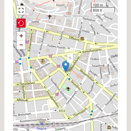
Σημείο
100 m
500 ft
στον
χάρτη
+
−
1