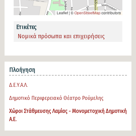
Leaflet | ©
OpenStreetMap
contributors
Ετικέτες
Νομικά πρόσωπα και επιχειρήσεις
Πλοήγηση
Δ.Ε.Υ.Α.Λ.
Δημοτικό Περιφερειακό Θέατρο Ρούμελης
Χώροι Στάθμευσης Λαμίας - Μονομετοχική Δημοτική
Α.Ε.