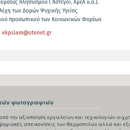
ομάδες πληθυσμού ( Άστεγοι, ΑμεΑ κ.α.).
λέχη των Δομών Ψυχικής Υγείας
κού προσωπικού των Κοινωνικών Φορέων
:
ekpslam@otenet.gr
κών φωτογραφιών
από την αξιοποίηση εργαλείων και τεχνολογιών αιχμή
 ψηφιακές απεικονίσεις των Θερμοπυλών αλλά και εξ