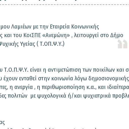
ήμου Λαμιέων με την Εταιρεία Κοινωνικής
 και του ΚοιΣΠΕ «Ανεμώνη» , λειτουργεί στο Δήμο
χικής Υγείας ( Τ.ΟΠ.Ψ.Υ.)
 Τ.Ο.Π.Ψ.Υ. είναι η αντιμετώπιση των ποικίλων και 
 έχουν ενταθεί στην κοινωνία λόγω δημοσιονομικής
ες, η ανεργία , η περιθωριοποίηση κ.α., και ιδιαίτερ
δες πολιτών με ψυχολογικά ή/και ψυχιατρικά προβλ
ας