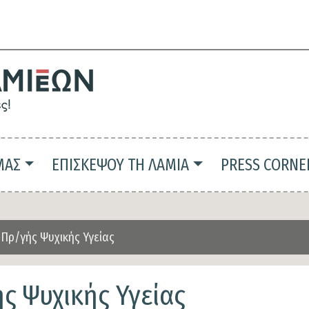
Παράκαμψη
προς
το
κυρίως
περιεχόμενο
ΜΑΣ
ΕΠΙΣΚΕΨΟΥ ΤΗ ΛΑΜΙΑ
PRESS CORNE
Πρ/γής Ψυχικής Υγείας
 Ψυχικής Υγείας