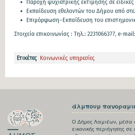
Παροχή ψυχιατρικής εκτίμησης σε ειδικές 
Εκπαίδευση εθελοντών του Δήμου από στε
Επιμόρφωση–Εκπαίδευση του επιστημονι
Στοιχεία επικοινωνίας : Τηλ.: 2231066377, e-mail
Ετικέτες
Κοινωνικές υπηρεσίες
SECTION
SECTION
άλμπουμ πανοραμι
FOOTER-
FOOTER-
FIRST
THIRD
Ο Δήμος Λαμιέων, μέσα 
εικονικής περιήγησης σε