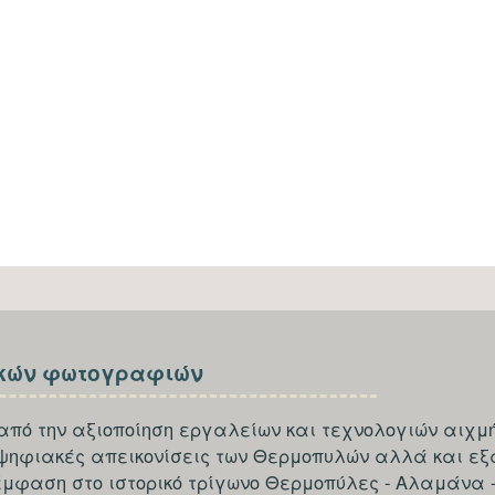
κών φωτογραφιών
από την αξιοποίηση εργαλείων και τεχνολογιών αιχμή
 ψηφιακές απεικονίσεις των Θερμοπυλών αλλά και εξ
έμφαση στο ιστορικό τρίγωνο Θερμοπύλες - Αλαμάνα 