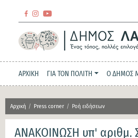
Section
header-
Section
slider-
header-
top
slider-
top-
Main navigation
ΑΡΧΙΚΗ
ΓΙΑ ΤΟΝ ΠΟΛΙΤΗ
Ο ΔΗΜΟΣ 
left
Αρχική
Press corner
Ροή ειδήσεων
ΑΝΑΚΟΙΝΩΣΗ υπ' αριθμ. 