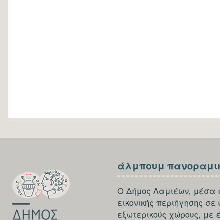
SECTION
SECTION
άλμπουμ πανοραμι
FOOTER-
FOOTER-
FIRST
THIRD
Ο Δήμος Λαμιέων, μέσα 
εικονικής περιήγησης σε
εξωτερικούς χώρους, με 