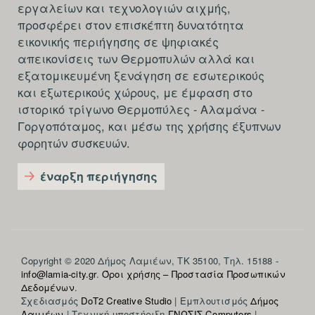
εργαλείων και τεχνολογιών αιχμής,
προσφέρει στον επισκέπτη δυνατότητα
εικονικής περιήγησης σε ψηφιακές
απεικονίσεις των Θερμοπυλών αλλά και
εξατομικευμένη ξενάγηση σε εσωτερικούς
και εξωτερικούς χώρους, με έμφαση στο
ιστορικό τρίγωνο Θερμοπύλες - Αλαμάνα -
Γοργοπόταμος, και μέσω της χρήσης έξυπνων
φορητών συσκευών.
έναρξη περιήγησης
Section
Copyright © 2020 Δήμος Λαμιέων, ΤΚ 35100, Τηλ. 15188 -
info@lamia-city.gr
.
Όροι χρήσης – Προστασία Προσωπικών
footer-
Δεδομένων
.
Σχεδιασμός
DoT2 Creative Studio
| Εμπλουτισμός
Δήμος
fifth
Λαμιέων
| Τεχνική υποστήριξη
ΓΝΩΣΙΣ Computers
|