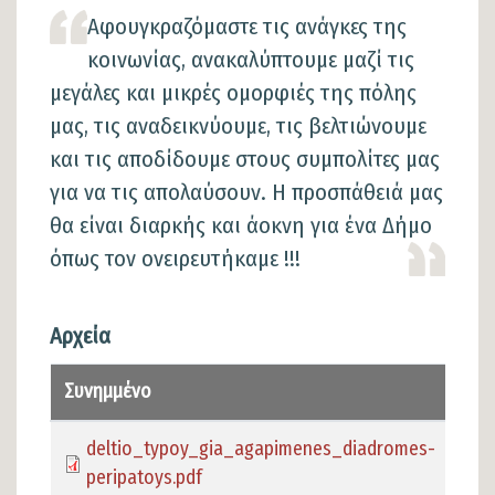
Αφουγκραζόμαστε τις ανάγκες της
κοινωνίας, ανακαλύπτουμε μαζί τις
μεγάλες και μικρές ομορφιές της πόλης
μας, τις αναδεικνύουμε, τις βελτιώνουμε
και τις αποδίδουμε στους συμπολίτες μας
για να τις απολαύσουν. Η προσπάθειά μας
θα είναι διαρκής και άοκνη για ένα Δήμο
όπως τον ονειρευτήκαμε !!!
Αρχεία
Συνημμένο
Μέγ
deltio_typoy_gia_agapimenes_diadromes-
383.
peripatoys.pdf