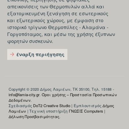
απεικονίσεις των Θερμοπυλών αλλά και
εξατομικευμένη ξενάγηση σε εσωτερικούς
και εξωτερικούς χώρους, με έμφαση στο
ιστορικό τρίγωνο Θερμοπύλες - Αλαμάνα -
Γοργοπόταμος, και μέσω της χρήσης έξυπνων
φορητών συσκευών.
έναρξη περιήγησης
Section
Copyright © 2020 Δήμος Λαμιέων, ΤΚ 35100, Τηλ. 15188 -
info@lamia-city.gr
.
Όροι χρήσης – Προστασία Προσωπικών
footer-
Δεδομένων
.
Σχεδιασμός
DoT2 Creative Studio
| Εμπλουτισμός
Δήμος
fifth
Λαμιέων
| Τεχνική υποστήριξη
ΓΝΩΣΙΣ Computers
|
Δήλωση Προσβασιμότητας
.