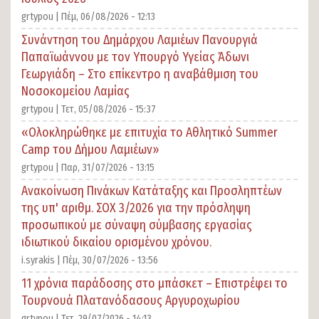
grtypou |
Πέμ, 06/08/2026 - 12:13
Συνάντηση του Δημάρχου Λαμιέων Πανουργιά
Παπαϊωάννου με τον Υπουργό Υγείας Άδωνι
Γεωργιάδη – Στο επίκεντρο η αναβάθμιση του
Νοσοκομείου Λαμίας
grtypou |
Τετ, 05/08/2026 - 15:37
«Ολοκληρώθηκε με επιτυχία το Αθλητικό Summer
Camp του Δήμου Λαμιέων»
grtypou |
Παρ, 31/07/2026 - 13:15
Ανακοίνωση Πινάκων Κατάταξης και Προσληπτέων
της υπ' αριθμ. ΣΟΧ 3/2026 για την πρόσληψη
προσωπικού με σύναψη σύμβασης εργασίας
ιδιωτικού δικαίου ορισμένου χρόνου.
i.syrakis |
Πέμ, 30/07/2026 - 13:56
11 χρόνια παράδοσης στο μπάσκετ – Επιστρέφει το
Τουρνουά Πλατανόδασους Αργυροχωρίου
grtypou |
Τετ, 29/07/2026 - 14:13