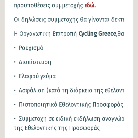
προϋποθέσεις συμμετοχής
εδώ
.
Οι δηλώσεις συμμετοχής θα γίνονται δεκτές α
Η Οργανωτική Επιτροπή
Cycling Greece
,θα προ
• Ρουχισμό
• Διαπίστευση
• Ελαφρύ γεύμα
• Ασφάλιση (κατά τη διάρκεια της εθελοντική
• Πιστοποιητικό Εθελοντικής Προσφοράς
• Συμμετοχή σε ειδική εκδήλωση αναγνώρισης
της Εθελοντικής της Προσφοράς